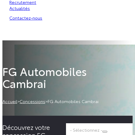
Recrutement
Actualités
Contactez-nous
FG Automobiles
Cambrai
Accueil
>
Concessions
>
FG Automobiles Cambrai
Découvrez votre
- Sélectionnez -
concession FG