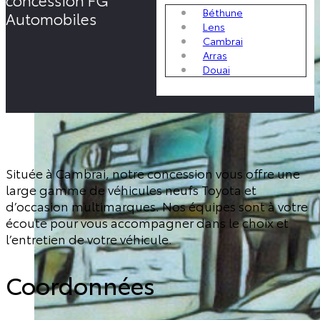
Béthune
Automobiles
Lens
Cambrai
Arras
Douai
Située à Cambrai, notre concession vous offre une
large gamme de véhicules neufs Toyota et
d’occasion multimarques. Nos équipes sont à votre
écoute pour vous accompagner dans le choix et
l’entretien de votre véhicule.
Coordonnées